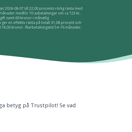
get 2026-08-07 till 22,00 procents rörlig ränta med
0 månader medför 70 avbetalningar om ca 723 kr,
gift samt 69 kronor i månatlig
a ger en effektiv ränta på totalt 31,08 procent och
51 178,00 kronor. Återbetalningstid 54–76 månader.
öga betyg på Trustpilot! Se vad