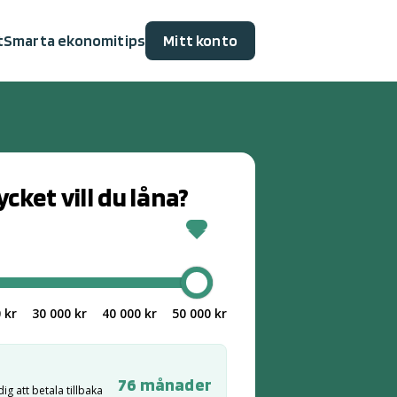
t
Smarta ekonomitips
Mitt konto
cket vill du låna?
pp
 kr
30 000 kr
40 000 kr
50 000 kr
76
månader
ig att betala tillbaka