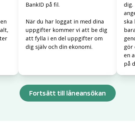
BankID på fil.
dig.
ange
sen
När du har loggat in med dina
ska 
alt,
uppgifter kommer vi att be dig
bara
ter
att fylla i en del uppgifter om
gen
dig själv och din ekonomi.
gör 
en a
på d
Fortsätt till låneansökan