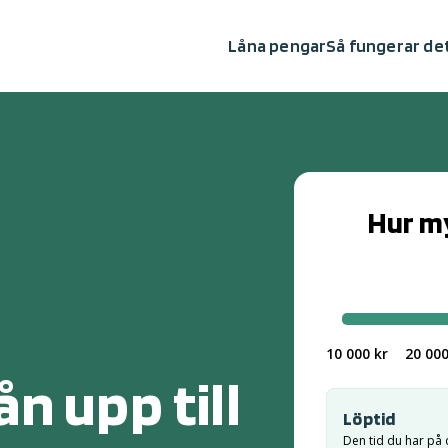
Låna pengar
Så fungerar de
Hur my
Välj lånebelo
10 000 kr
20 000
n upp till
Löptid
Den tid du har på d