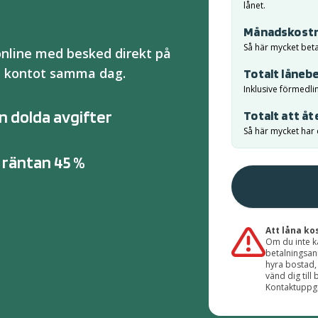
lånet.
Månadskost
Så här mycket bet
online med besked direkt på
å kontot samma dag.
Totalt låneb
Inklusive förmedli
n dolda avgifter
Totalt att åt
Så här mycket har d
 räntan 45 %
Att låna ko
Om du inte ka
betalningsanm
hyra bostad,
vänd dig til
Kontaktuppgi