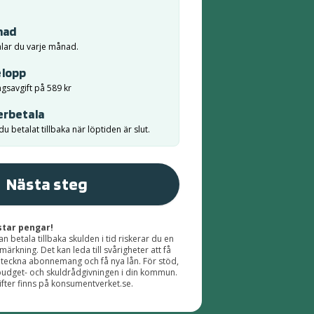
nad
alar du varje månad.
elopp
ngsavgift på 589 kr
erbetala
u betalat tillbaka när löptiden är slut.
Nästa steg
star pengar!
n betala tillbaka skulden i tid riskerar du en
ärkning. Det kan leda till svårigheter att få
 teckna abonnemang och få nya lån. För stöd,
l budget- och skuldrådgivningen i din kommun.
fter finns på
konsumentverket.se
.