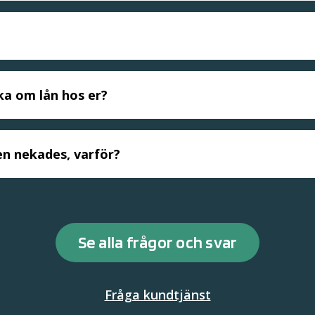
ka om lån hos er?
en nekades, varför?
Se alla frågor och svar
Fråga kundtjänst