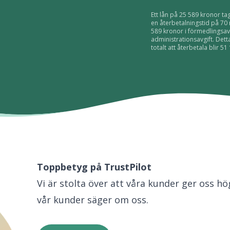
Ett lån på 25 589 kronor ta
en återbetalningstid på 7
589 kronor i förmedlingsav
administrationsavgift. Dett
totalt att återbetala blir 
Toppbetyg på TrustPilot
Vi är stolta över att våra kunder ger oss h
vår kunder säger om oss.