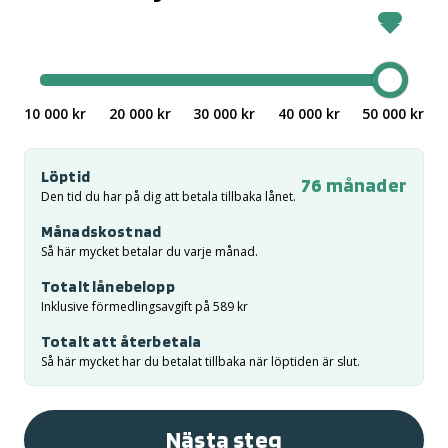
Välj lånebelopp
10 000 kr
20 000 kr
30 000 kr
40 000 kr
50 000 kr
Löptid
76
månader
Den tid du har på dig att betala tillbaka lånet.
Månadskostnad
Så här mycket betalar du varje månad.
Totalt lånebelopp
Inklusive förmedlingsavgift på 589 kr
Totalt att återbetala
Så här mycket har du betalat tillbaka när löptiden är slut.
Nästa steg