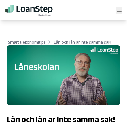
Skip to content
Till startsidan
Stä
Smarta ekonomitips
Lån och lån är inte samma sak!
Lån och lån är inte samma sak!