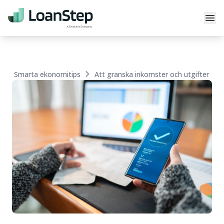
Skip to content
Till startsidan
Stä
Smarta ekonomitips
Att granska inkomster och utgifter