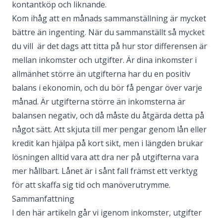
kontantköp och liknande.
Kom ihåg att en månads sammanställning är mycket
bättre än ingenting. När du sammanställt så mycket
du vill är det dags att titta på hur stor differensen är
mellan
inkomster
och
utgifter
. Är dina inkomster i
allmänhet större än utgifterna har du en positiv
balans i ekonomin, och du bör
få pengar över varje
månad
. Är utgifterna större än inkomsterna är
balansen negativ, och då måste du åtgärda detta på
något sätt. Att skjuta till mer pengar genom
lån
eller
kredit kan hjälpa på kort sikt, men i längden brukar
lösningen alltid vara att
dra ner på utgifterna
vara
mer hållbart.
Lånet
är i sånt fall främst ett verktyg
för att skaffa sig tid och manöverutrymme.
Sammanfattning
I den här artikeln går vi igenom inkomster, utgifter