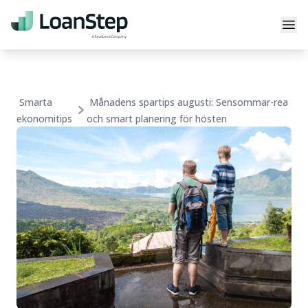
Skip to content
Till startsidan
Stä
Smarta
Månadens spartips augusti: Sensommar-rea
ekonomitips
och smart planering för hösten